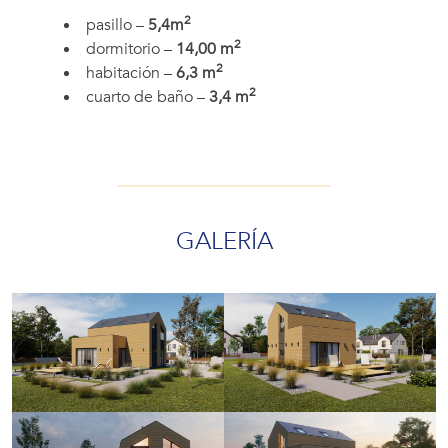
2
pasillo –
5,4m
2
dormitorio –
14,00 m
2
habitación –
6,3 m
2
cuarto de baño –
3,4 m
GALERÍA