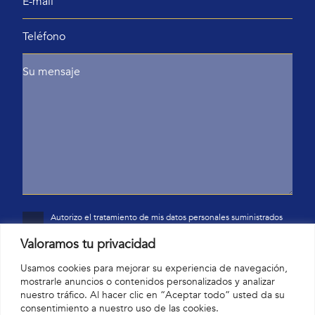
Autorizo el tratamiento de mis datos personales suministrados
en el formulario anterior con la finalidad de envío de
información comercial mediante comunicación electrónica, por
Valoramos tu privacidad
parte de Yardina Home SL con la sede social en: c/Júpiter 28,
18193 Monachil (Granada). Me han notificado sobre mi derecho
Usamos cookies para mejorar su experiencia de navegación,
de acceso, rectificación y oposición al tratamiento de mis datos.
mostrarle anuncios o contenidos personalizados y analizar
nuestro tráfico. Al hacer clic en “Aceptar todo” usted da su
consentimiento a nuestro uso de las cookies.