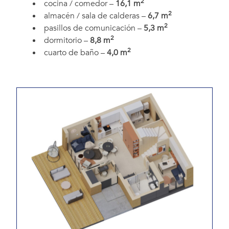
2
cocina / comedor –
16,1 m
2
almacén / sala de calderas –
6,7 m
2
pasillos de comunicación –
5,3 m
2
dormitorio –
8,8 m
2
cuarto de baño –
4,0 m