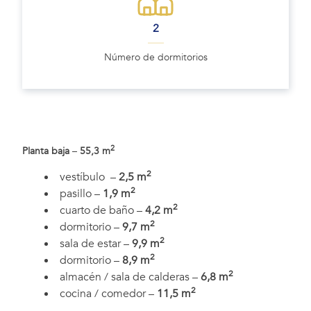
2
Número de dormitorios
2
Planta baja
–
55,3
m
2
vestíbulo –
2,5 m
2
pasillo –
1,9 m
2
cuarto de baño –
4,2 m
2
dormitorio –
9,7 m
2
sala de estar –
9,9 m
2
dormitorio –
8,9 m
2
almacén / sala de calderas –
6,8 m
2
cocina / comedor –
11,5 m