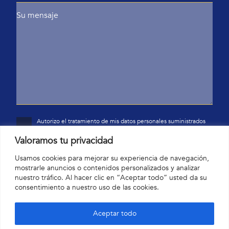
Autorizo el tratamiento de mis datos personales suministrados
en el formulario anterior con la finalidad de envío de
información comercial mediante comunicación electrónica, por
Valoramos tu privacidad
parte de Yardina Home SL con la sede social en: c/Júpiter 28,
18193 Monachil (Granada). Me han notificado sobre mi derecho
Usamos cookies para mejorar su experiencia de navegación,
de acceso, rectificación y oposición al tratamiento de mis datos.
mostrarle anuncios o contenidos personalizados y analizar
nuestro tráfico. Al hacer clic en “Aceptar todo” usted da su
consentimiento a nuestro uso de las cookies.
Aceptar todo